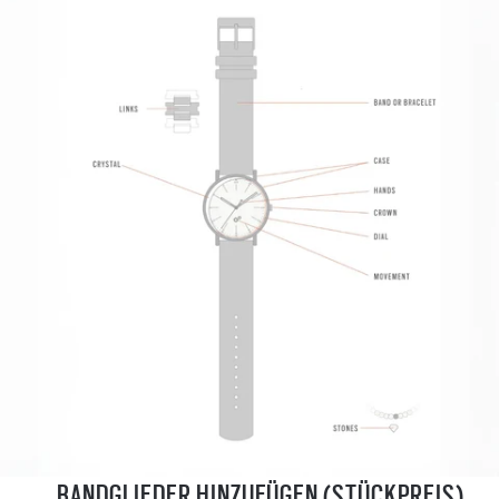
BANDGLIEDER HINZUFÜGEN (STÜCKPREIS)